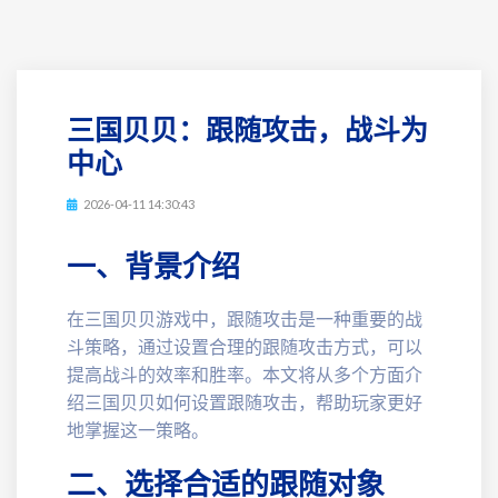
三国贝贝：跟随攻击，战斗为
中心
2026-04-11 14:30:43
一、背景介绍
在三国贝贝游戏中，跟随攻击是一种重要的战
斗策略，通过设置合理的跟随攻击方式，可以
提高战斗的效率和胜率。本文将从多个方面介
绍三国贝贝如何设置跟随攻击，帮助玩家更好
地掌握这一策略。
二、选择合适的跟随对象