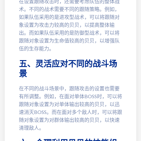
在设置跟随攻击时，还需要考虑队伍的整体战
术。不同的战术需要不同的跟随策略。例如，
如果队伍采用的是进攻型战术，可以将跟随对
象设置为攻击力较高的贝贝，以提高整体输
出。而如果队伍采用的是防御型战术，可以将
跟随对象设置为生命值较高的贝贝，以增强队
伍的生存能力。
五、灵活应对不同的战斗场
景
在不同的战斗场景中，跟随攻击的设置也需要
有所调整。例如，在面对单体BOSS时，可以将
跟随对象设置为对单体输出较高的贝贝，以迅
速消灭BOSS。而在面对多个敌人时，可以将跟
随对象设置为对群体输出较高的贝贝，以快速
清理敌人。