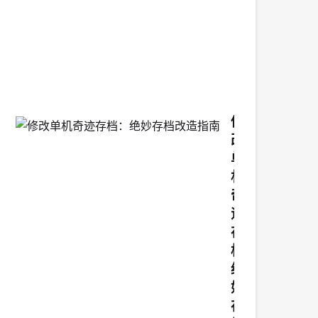
挑
战
2026-
04-
14
14:22:42
修
改
单
机
奇
迹
存
档：
绝
妙
存