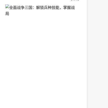
全
面
战
争
三
国：
解
锁
兵
种
技
能，
掌
握
战
局
2026-