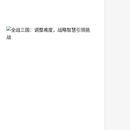
04-
15
14:23:55
全
战
三
国：
调
整
难
度，
战
略
智
慧
引
领