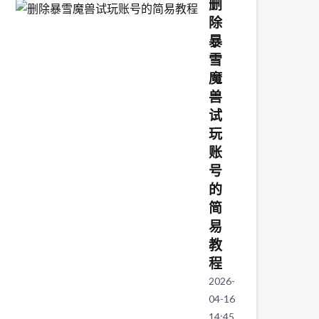
删
除
暴
雪
魔
兽
试
玩
账
号
的
简
易
教
程
2026-
04-16
14:45:54