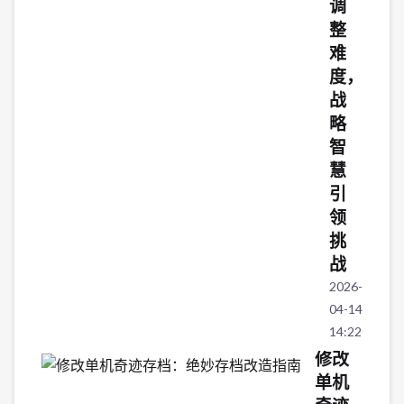
调
整
难
度，
战
略
智
慧
引
领
挑
战
2026-
04-14
14:22:42
修改
单机