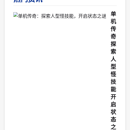
单
机
传
奇：
探
索
人
型
怪
技
能，
开
启
状
态
之