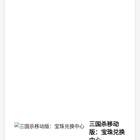
秘
技
能
搭
配，
打
造
最
强
战
力
2026-
04-
09
16:00:
三国杀移动
版：宝珠兑换