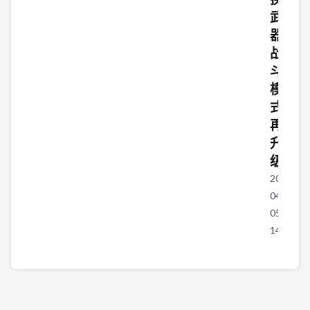
武
器，
战
斗
模
式
再
升
级
2026-
04-
05
14:33:01