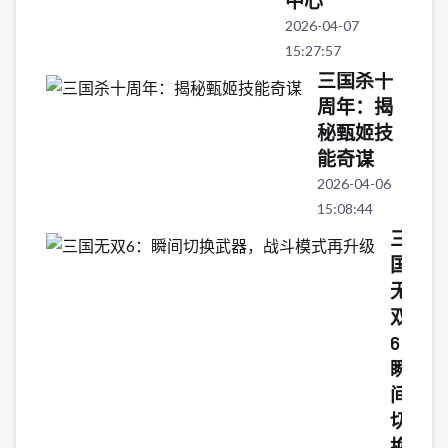
中心
2026-04-07
15:27:57
三国杀十
周年：揭
秘甄姬技
能奇谋
2026-04-06
15:08:44
三
国
无
双
6：
瞬
间
切
换