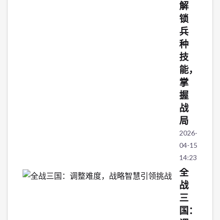
解
锁
兵
种
技
能，
掌
握
战
局
2026-
04-15
14:23:55
全
战
三
国：