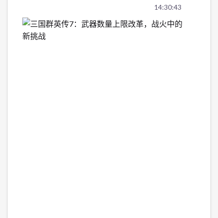
14:30:43
三
国
群
英
传
7：
武
器
数
量
上
限
改
革，
战
火