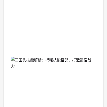
中
的
新
挑
战
2026-
04-
10
15:19:
三
国
秀
技
能
解
析：
揭