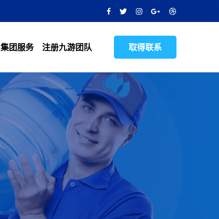
集团服务
注册九游团队
取得联系