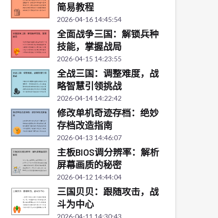
简易教程
2026-04-16 14:45:54
全面战争三国：解锁兵种
技能，掌握战局
2026-04-15 14:23:55
全战三国：调整难度，战
略智慧引领挑战
2026-04-14 14:22:42
修改单机奇迹存档：绝妙
存档改造指南
2026-04-13 14:46:07
主板BIOS调分辨率：解析
屏幕画质的秘密
2026-04-12 14:44:04
三国贝贝：跟随攻击，战
斗为中心
2026-04-11 14:30:43