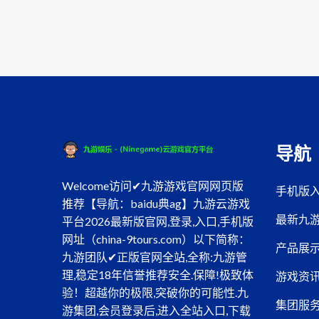
导航
Welcome访问✔九游游戏官网网页版
手机版
推荐【导航：baidu典ag】九游云游戏
最新九
平台2026最新版官网,登录,入口,手机版
网址（china-9tours.com）以下简称：
产品展
九游团队✔正版官网全站,全称:九游管
理,稳定18年信誉推荐安全.保障!极致体
游戏资
验！超越你的极限,突破你的可能性.九
集团服
游集团,会员登录后,进入全站入口,下载