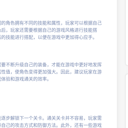
同的角色拥有不同的技能和属性，玩家可以根据自己
色后，玩家还需要根据自己的游戏风格进行技能搭
适的技能进行搭配，以便在游戏中更加得心应手。
需要不断升级自己的装备，才能在游戏中更好地发挥
属性值，使角色变得更加强大。因此，建议玩家在游
戏体验和游戏通关的效率。
能逐步解锁下一个关卡。通关关卡并不容易，玩家需
排自己的攻击方式和防御方法。此外，还有一些游戏