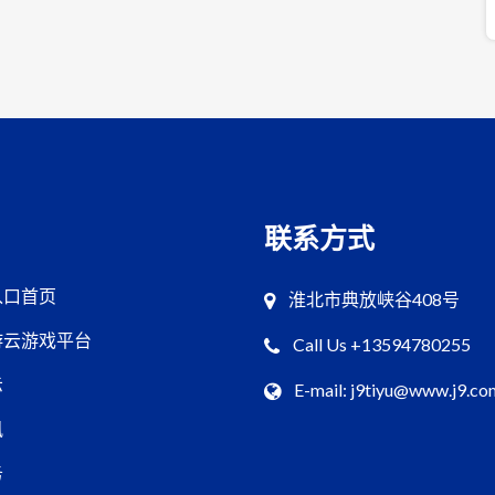
联系方式
入口首页
淮北市典放峡谷408号
游云游戏平台
Call Us +13594780255
示
E-mail: j9tiyu@www.j9.co
讯
务