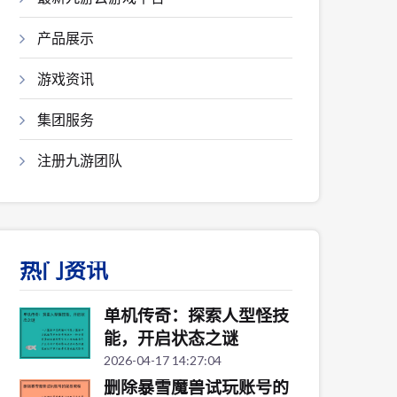
产品展示
游戏资讯
集团服务
注册九游团队
热门资讯
单机传奇：探索人型怪技
能，开启状态之谜
2026-04-17 14:27:04
删除暴雪魔兽试玩账号的