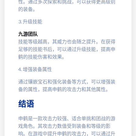
性。通过多次探索和挑战，可以获得更高级别
的装备。
3. 升级技能
九游团队
技能等级越高，其威力也会随之提升。在获得
足够的技能书后，可以通过升级技能，提高申
鹤的技能伤害和效果。
4. 增强装备属性
通过镶嵌宝石和强化装备等方式，可以增强装
备的属性，提高申鹤的攻击力和其他属性。
结语
申鹤是一款攻击力较强、适合单挑和团战的游
戏角色。其攻击力数值受到装备和等级的影
响。在游戏中提升申鹤的攻击力，可以通过升