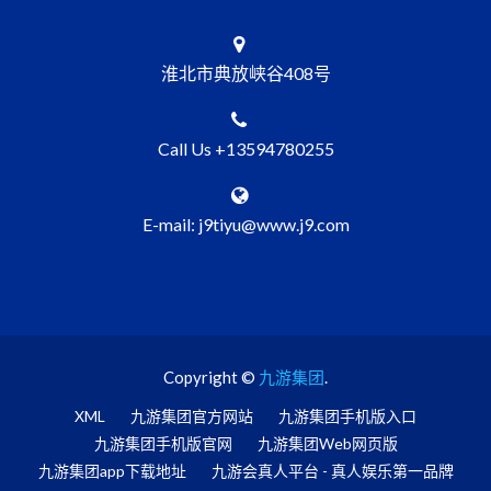
淮北市典放峡谷408号
Call Us +13594780255
E-mail: j9tiyu@www.j9.com
Copyright ©
九游集团
.
XML
九游集团官方网站
九游集团手机版入口
九游集团手机版官网
九游集团Web网页版
九游集团app下载地址
九游会真人平台 - 真人娱乐第一品牌