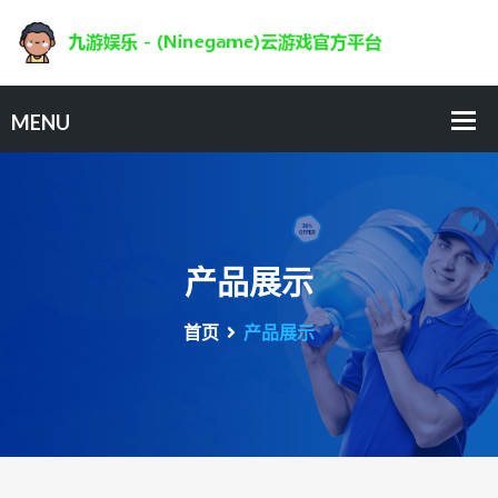
产品展示
首页
产品展示