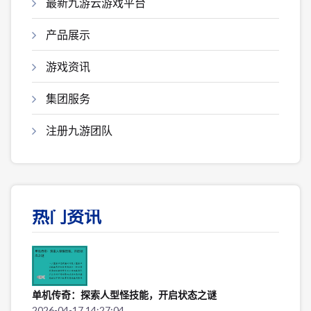
最新九游云游戏平台
产品展示
游戏资讯
集团服务
注册九游团队
热门资讯
单机传奇：探索人型怪技能，开启状态之谜
2026-04-17 14:27:04