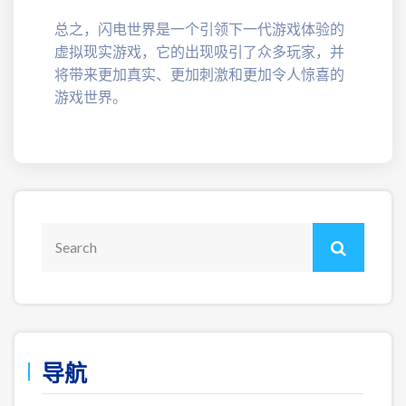
总之，闪电世界是一个引领下一代游戏体验的
虚拟现实游戏，它的出现吸引了众多玩家，并
将带来更加真实、更加刺激和更加令人惊喜的
游戏世界。
导航