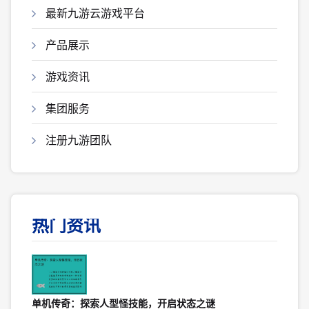
最新九游云游戏平台
产品展示
游戏资讯
集团服务
注册九游团队
热门资讯
单机传奇：探索人型怪技能，开启状态之谜