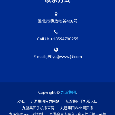
淮北市典放峡谷408号
Call Us +13594780255
E-mail: j9tiyu@www.j9.com
Copyright ©
九游集团
.
XML
九游集团官方网站
九游集团手机版入口
九游集团手机版官网
九游集团Web网页版
九游集团app下载地址
九游会真人平台 - 真人娱乐第一品牌