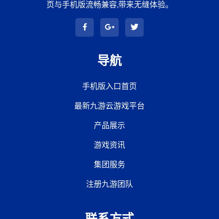
页与手机版流畅兼容,带来无缝体验。
导航
手机版入口首页
最新九游云游戏平台
产品展示
游戏资讯
集团服务
注册九游团队
联系方式