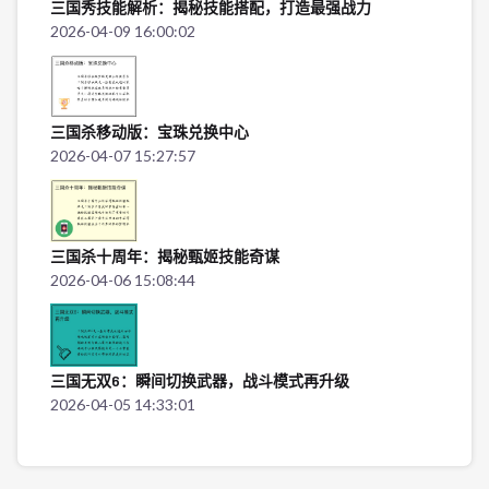
三国秀技能解析：揭秘技能搭配，打造最强战力
2026-04-09 16:00:02
三国杀移动版：宝珠兑换中心
2026-04-07 15:27:57
三国杀十周年：揭秘甄姬技能奇谋
2026-04-06 15:08:44
三国无双6：瞬间切换武器，战斗模式再升级
2026-04-05 14:33:01